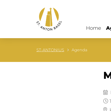
Home
A
ST-ANTONIUS
Agenda
M
M
1
K