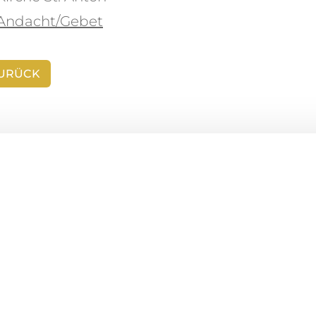
Andacht/Gebet
URÜCK