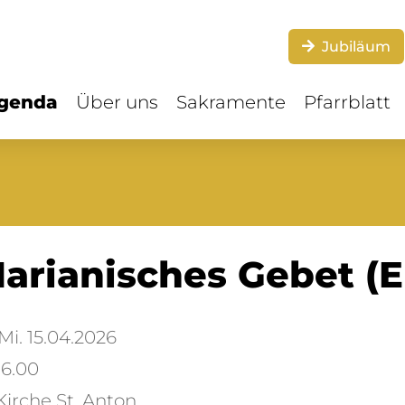
Jubiläum
genda
Über uns
Sakramente
Pfarrblatt
arianisches Gebet (E
i. 15.04.2026
6.00
irche St. Anton