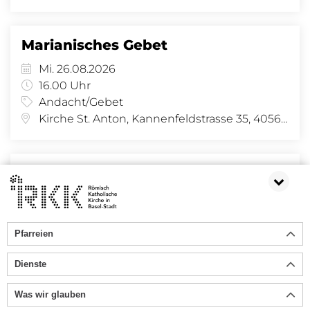
Marianisches Gebet
Mi. 26.08.2026
16.00 Uhr
Andacht/Gebet
Kirche St. Anton, Kannenfeldstrasse 35, 4056 Basel
Rosenkranz
Sa. 29.08.2026
08.00 Uhr
Andacht/Gebet
Pfarreien
Kirche St. Anton, Kannenfeldstrasse 35, 4056 Basel
Dienste
Was wir glauben