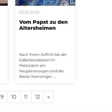
05.01.2025
Vom Papst zu den
Altersheimen
Nach Ihrem Auftritt bei der
Gabenprozession im
Petersdom am
Neujahrsmorgen sind die
Basler Sternsinger ...
9
10
11
12
»