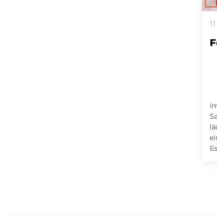
11
F
I
S
lä
e
Es