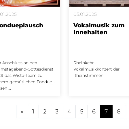
.01.2025
05.01.2025
ondueplausch
Vokalmusik zum
Innehalten
m Anschluss an den
Rheinkehr -
amstagabend-Gottesdienst
Vokalmusikkonzert der
dt das Wista-Team zu
Rheinstimmen
inem gemütlichen Fondue-
sen ...
«
1
2
3
4
5
6
7
8