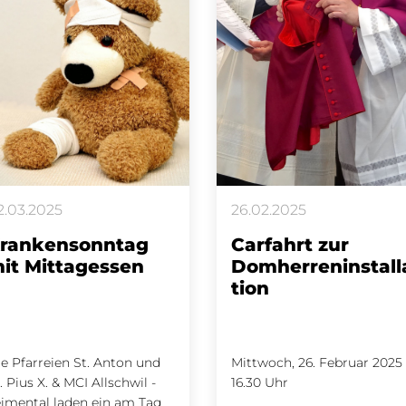
2.03.2025
26.02.2025
rankensonntag
Carfahrt zur
it Mittagessen
Domherreninstall
tion
e Pfarreien St. Anton und
Mittwoch, 26. Februar 2025 
. Pius X. & MCI Allschwil -
16.30 Uhr
imental laden ein am Tag