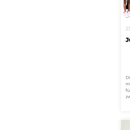
2
J
Di
mo
fü
zw