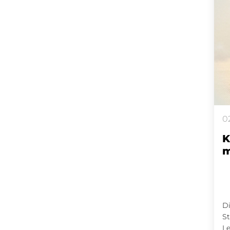
0
K
m
Di
St
Le