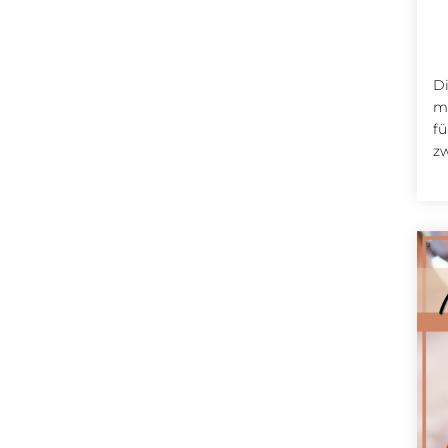
Di
mo
fü
zw