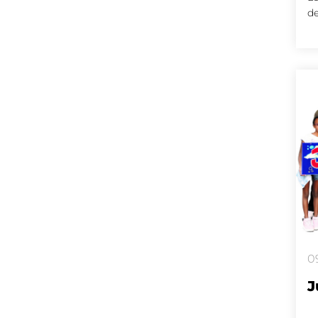
de
0
J