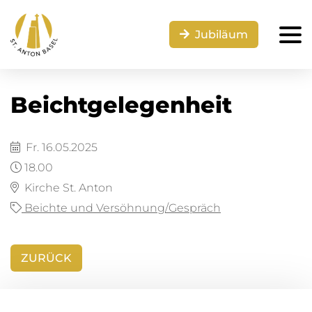
Jubiläum
Beichtgelegenheit
Fr. 16.05.2025
18.00
Kirche St. Anton
Beichte und Versöhnung/Gespräch
ZURÜCK