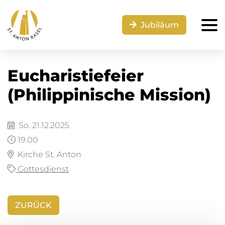
Jubiläum
Eucharistiefeier
(Philippinische Mission)
So. 21.12.2025
19.00
Kirche St. Anton
Gottesdienst
ZURÜCK