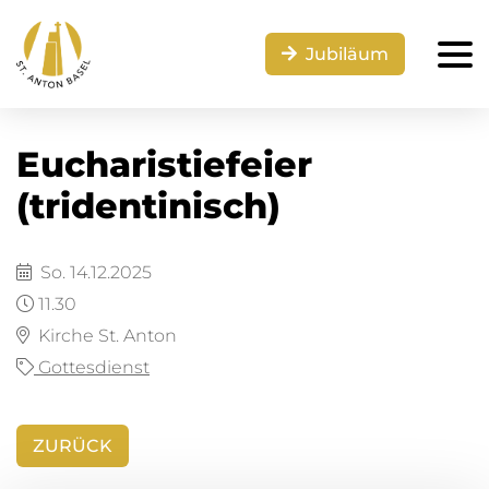
Jubiläum
Eucharistiefeier
(tridentinisch)
So. 14.12.2025
11.30
Kirche St. Anton
Gottesdienst
ZURÜCK