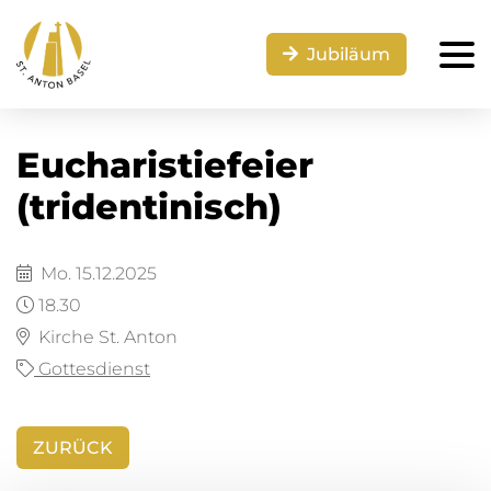
Jubiläum
Eucharistiefeier
(tridentinisch)
Mo. 15.12.2025
18.30
Kirche St. Anton
Gottesdienst
ZURÜCK