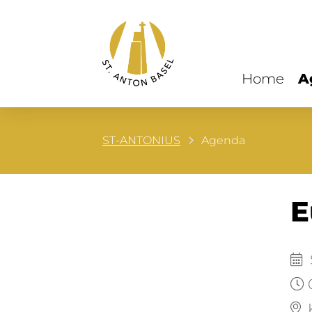
Home
A
ST-ANTONIUS
Agenda
E
S
K