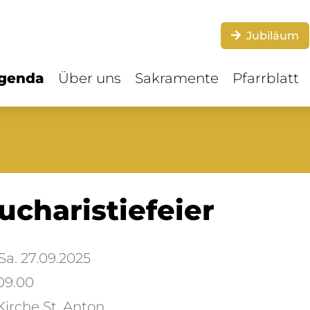
Jubiläum
genda
Über uns
Sakramente
Pfarrblatt
ucharistiefeier
a. 27.09.2025
09.00
irche St. Anton