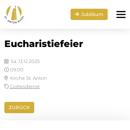
Jubiläum
Eucharistiefeier
Sa. 13.12.2025
09.00
Kirche St. Anton
Gottesdienst
ZURÜCK