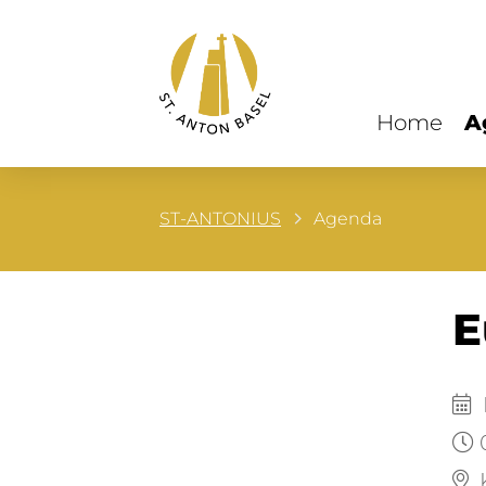
Home
A
ST-ANTONIUS
Agenda
E
D
K