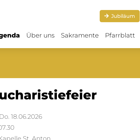
Jubiläum
genda
Über uns
Sakramente
Pfarrblatt
ucharistiefeier
o. 18.06.2026
07.30
apelle St. Anton