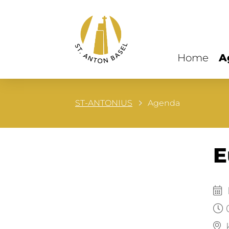
Home
A
ST-ANTONIUS
Agenda
E
D
K