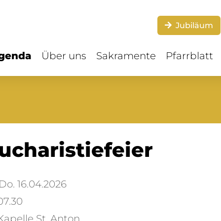
Jubiläum
genda
Über uns
Sakramente
Pfarrblatt
ucharistiefeier
o. 16.04.2026
07.30
apelle St. Anton