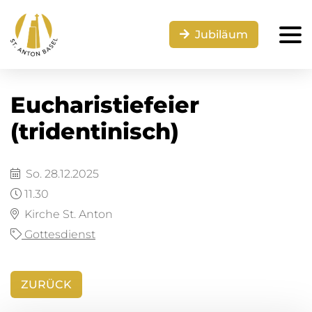
Jubiläum
Eucharistiefeier
(tridentinisch)
So. 28.12.2025
11.30
Kirche St. Anton
Gottesdienst
ZURÜCK