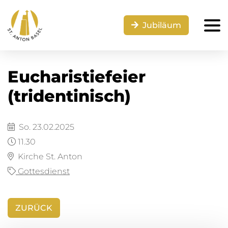
Jubiläum
Eucharistiefeier
(tridentinisch)
So. 23.02.2025
11.30
Kirche St. Anton
Gottesdienst
ZURÜCK