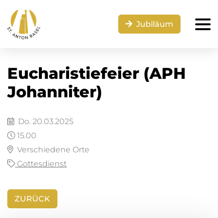
Jubiläum
Eucharistiefeier (APH
Johanniter)
Do. 20.03.2025
15.00
Verschiedene Orte
Gottesdienst
ZURÜCK